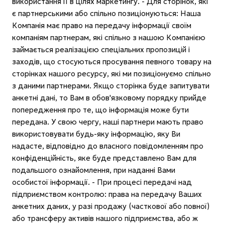
використання її в цілях маркетингу. - Для сторінок, які
є партнерськими або спільно позиціонуються: Наша
Компанія має право на передачу інформації своїм
компаніям партнерам, які спільно з нашою Компанією
займається реалізацією спеціальних пропозицій і
заходів, що стосуються просування певного товару на
сторінках нашого ресурсу, які ми позиціонуємо спільно
з даними партнерами. Якщо сторінка буде запитувати
анкетні дані, то Вам в обов'язковому порядку прийде
попередження про те, що інформація може бути
передана. У свою чергу, наші партнери мають право
використовувати будь-яку інформацію, яку Ви
надасте, відповідно до власного повідомленням про
конфіденційність, яке буде представлено Вам для
подальшого ознайомлення, при наданні Вами
особистої інформації. - При процесі передачі над
підприємством контролю: права на передачу Ваших
анкетних даних, у разі продажу (часткової або повної)
або трансферу активів нашого підприємства, або ж